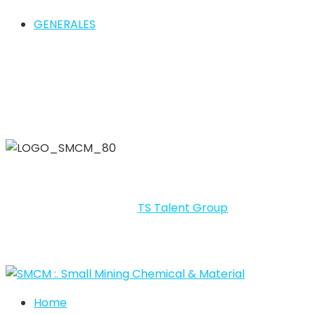
GENERALES
SMCM – SMALL MINING CHEMICAL & MATERIALS 2026 By LI
Portal desarrollado por
TS Talent Group
.
Home