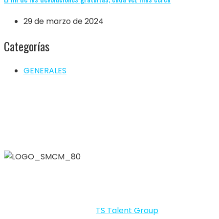
29 de marzo de 2024
Categorías
GENERALES
SMCM – SMALL MINING CHEMICAL & MATERIALS 2026 By
LIG © Todos los derechos reservados.
Portal desarrollado por
TS Talent Group
.