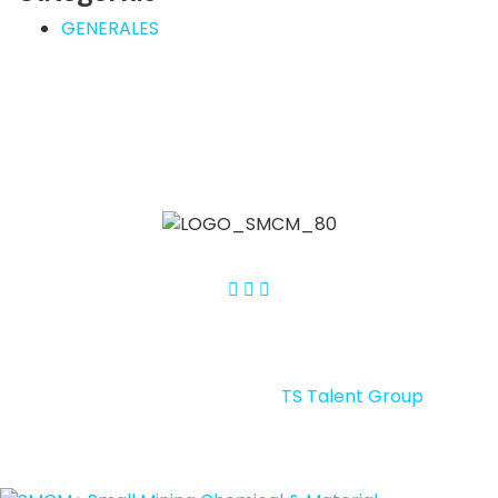
GENERALES
SMCM – SMALL MINING CHEMICAL & MATERIALS 2026
By LIG © Todos los derechos reservados.
Portal desarrollado por
TS Talent Group
.