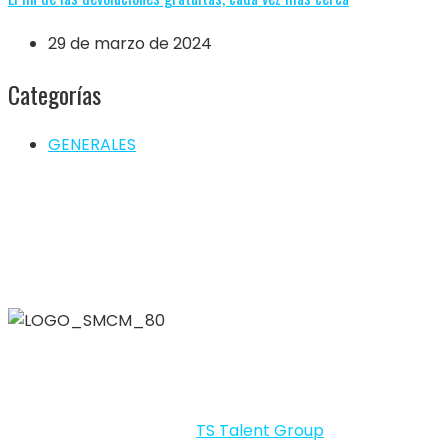
29 de marzo de 2024
Categorías
GENERALES
SMCM – SMALL MINING CHEMICAL & MATERIALS 2026 By
LIG © Todos los derechos reservados.
Portal desarrollado por
TS Talent Group
.